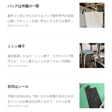
バッグは洋服の一部
服作りと共に力を入れてるバッグ製作専門の知識
は無いですミシンを使い作ると云う点では服作…
2022.04.05 07:29
ミシン椅子
最近新調したもの「ミシン椅子」ただのパイプ椅
子だが、ミシン屋さんにしか売ってない代物軽…
2021.09.30 02:07
目印はシール
平織の生地を好んで使いますが表裏の見分けが付
きにくいのが難点ほぼ同じなので、どちらを使…
2021.09.07 14:05